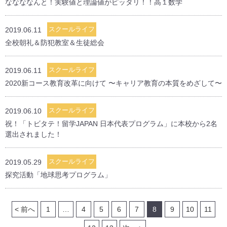
ななななんと！実験値と理論値がピッタリ！！高１数学
スクールライフ
2019.06.11
全校朝礼＆防犯教室＆生徒総会
スクールライフ
2019.06.11
2020新コース教育改革に向けて 〜キャリア教育の本質をめざして〜
スクールライフ
2019.06.10
祝！「トビタテ！留学JAPAN 日本代表プログラム」に本校から2名
選出されました！
スクールライフ
2019.05.29
探究活動「地球思考プログラム」
< 前へ
1
…
4
5
6
7
8
9
10
11