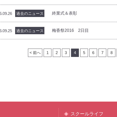
終業式＆表彰
6.09.26
過去のニュース
梅香祭2016 2日目
6.09.25
過去のニュース
< 前へ
1
2
3
4
5
6
7
8
スクールライフ