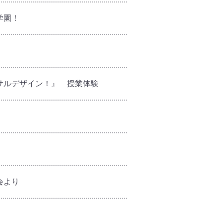
学園！
歌
サルデザイン！』 授業体験
会より