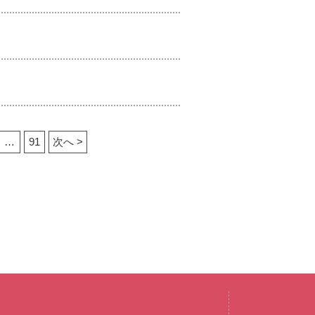
…
91
次へ >