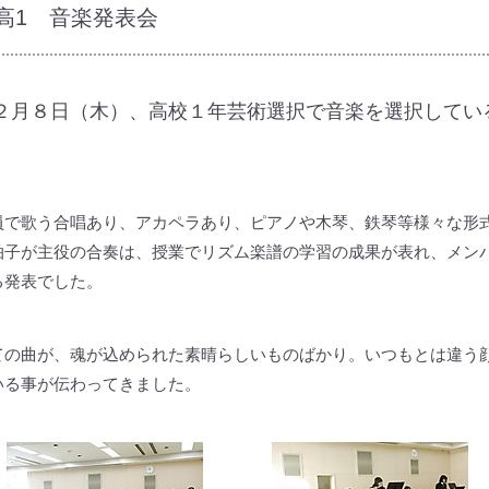
高1 音楽発表会
２月８日（木）、高校１年芸術選択で音楽を選択してい
。
員で歌う合唱あり、アカペラあり、ピアノや木琴、鉄琴等様々な形
拍子が主役の合奏は、授業でリズム楽譜の学習の成果が表れ、メン
る発表でした。
ての曲が、魂が込められた素晴らしいものばかり。いつもとは違う
いる事が伝わってきました。